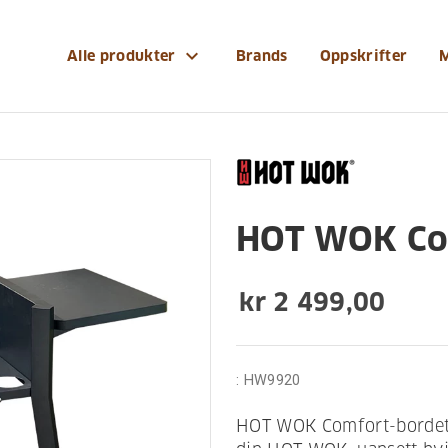
t-wok-comfort-bord
expand_more
Alle produkter
Brands
Oppskrifter
HOT WOK Co
kr 2 499,00
:
HW9920
HOT WOK Comfort-bordet e