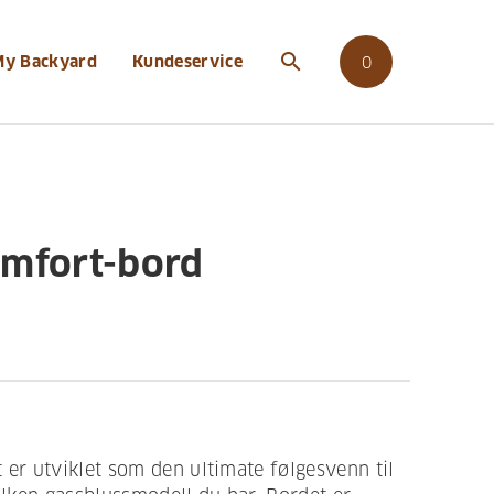
search
My Backyard
Kundeservice
0
mfort-bord
r utviklet som den ultimate følgesvenn til