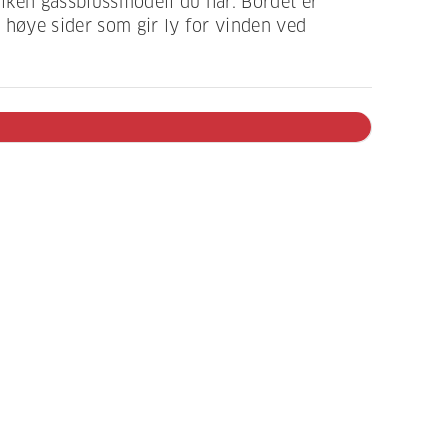
lken gassblussmodell du har. Bordet er
 høye sider som gir ly for vinden ved