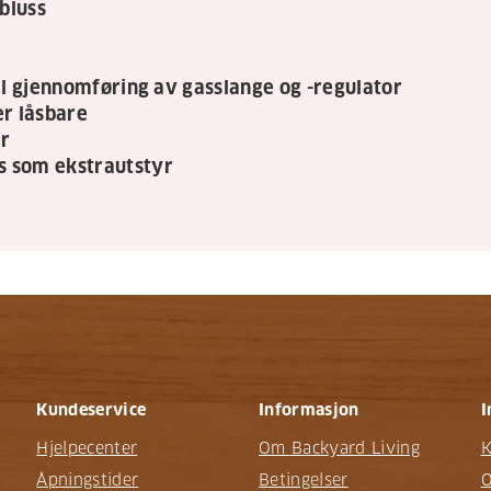
bluss
til gjennomføring av gasslange og -regulator
er låsbare
er
s som ekstrautstyr
Kundeservice
Informasjon
I
Hjelpecenter
Om Backyard Living
K
Åpningstider
Betingelser
O