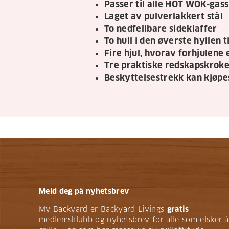
Passer til alle HOT WOK-gass
Laget av pulverlakkert stål
To nedfellbare sideklaffer
To hull i den øverste hyllen 
Fire hjul, hvorav forhjulene 
Tre praktiske redskapskrok
Beskyttelsestrekk kan kjøpe
Meld deg på nyhetsbrev
My Backyard er Backyard Livings
gratis
medlemsklubb og nyhetsbrev for alle som elsker å