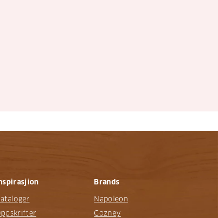
nspirasjion
Brands
ataloger
Napoleon
ppskrifter
Gozney