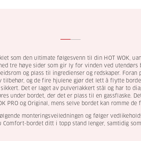
let som den ultimate følgesvenn til din HOT WOK, uan
med tre høye sider som gir ly for vinden ved utendørs 
beidsrom og plass til ingredienser og redskaper. Foran 
tilbehør, og de fire hjulene gjør det lett å flytte bor
g sikkert. Det er laget av pulverlakkert stål og har to di
res under bordet, der det er plass til en gassflaske. D
WOK PRO og Original, mens selve bordet kan romme de fl
følgende monteringsveiledningen og følger vedlikehol
u Comfort-bordet ditt i topp stand lenger, samtidig som