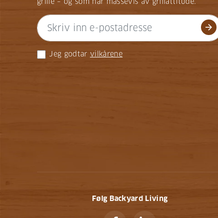
grille – og som har massevis av grillattitude.
arrow_forward
Jeg godtar
vilkårene
Følg Backyard Living