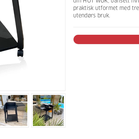
din HOT WOK, uansett hvi
praktisk utformet med tre
utendørs bruk.