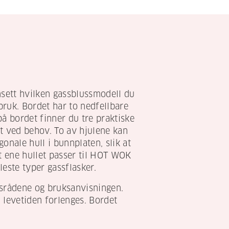
sett hvilken gassblussmodell du
bruk. Bordet har to nedfellbare
på bordet finner du tre praktiske
det ved behov. To av hjulene kan
agonale hull i bunnplaten, slik at
et ene hullet passer til HOT WOK
este typer gassflasker.
dsrådene og bruksanvisningen.
 levetiden forlenges. Bordet