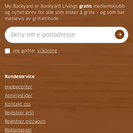
My Backyard er Backyard Livings
gratis
medlemsklubb
og nyhetsbrev for alle som elsker å grille – og som har
massevis av grillattitude.
arrow_forward
Jeg godtar
vilkårene
Kundeservice
Hjelpecenter
Åpningstider
Kontakt oss
Registrer grill
Registrer pizzaovn
Reklamasjon