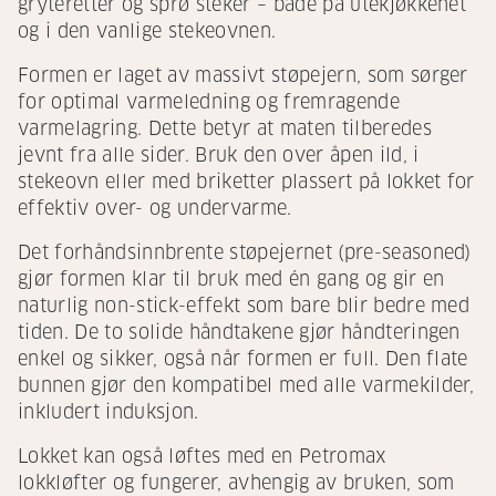
gryteretter og sprø steker – både på utekjøkkenet
og i den vanlige stekeovnen.
Formen er laget av massivt støpejern, som sørger
for optimal varmeledning og fremragende
varmelagring. Dette betyr at maten tilberedes
jevnt fra alle sider. Bruk den over åpen ild, i
stekeovn eller med briketter plassert på lokket for
effektiv over- og undervarme.
Det forhåndsinnbrente støpejernet (pre-seasoned)
gjør formen klar til bruk med én gang og gir en
naturlig non-stick-effekt som bare blir bedre med
tiden. De to solide håndtakene gjør håndteringen
enkel og sikker, også når formen er full. Den flate
bunnen gjør den kompatibel med alle varmekilder,
inkludert induksjon.
Lokket kan også løftes med en Petromax
lokkløfter og fungerer, avhengig av bruken, som