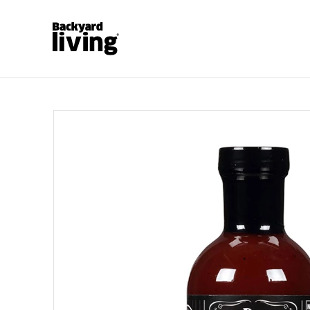
https://backyardliving.no/websiteno/p/grilltilbehoer-
home
Alle produkter
Grilltilbehør og reservedeler