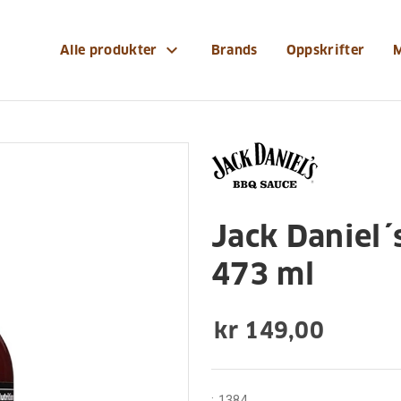
og-reservedeler/sauser-og-rubs/jack-daniel-́s-bbq-swe
expand_more
Alle produkter
Brands
Oppskrifter
Sauser og rubs
Jack Daniel´
473 ml
kr 149,00
:
1384