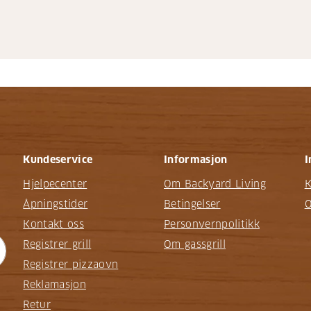
Kundeservice
Informasjon
I
Hjelpecenter
Om Backyard Living
K
Åpningstider
Betingelser
O
Kontakt oss
Personvernpolitikk
Registrer grill
Om gassgrill
Registrer pizzaovn
Reklamasjon
Retur