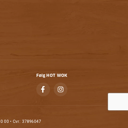
Følg HOT WOK
0 00 • Cvr.: 37896047