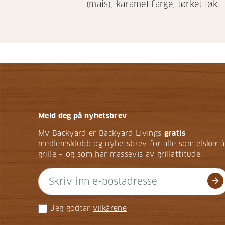
(mais), karamellfarge, tørket løk.
Meld deg på nyhetsbrev
My Backyard er Backyard Livings
gratis
medlemsklubb og nyhetsbrev for alle som elsker å
grille – og som har massevis av grillattitude.
arrow_forward
Jeg godtar
vilkårene