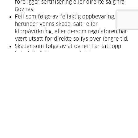
foreligger sertifisering eller direkte salg fra
Gozney.
Feil som følge av feilaktig oppbevaring,
herunder vanns skade, salt- eller
klorpåvirkning, eller dersom regulatoren har
vært utsatt for direkte sollys over lengre tid.
Skader som følge av at ovnen har tatt opp
betydelig fukt, noe som påvirker
arrow_upward
oppvarmingstid og/eller nivået på
steinbunnen.
Feil forårsaket av etsende rengjøringsmidler.
Feil som følge av normal slitasje og aldring.
Feil som følge av hendelig tap eller uhell.
Avvik fra eventuelle spesifikasjoner som
skyldes konstruksjonsendringer gjort for å
sikre overholdelse av gjeldende lov- eller
forskriftskrav.
Feil som følge av endringer utført av deg eller
tredjepart, eller bruk av ettermarkedsdeler