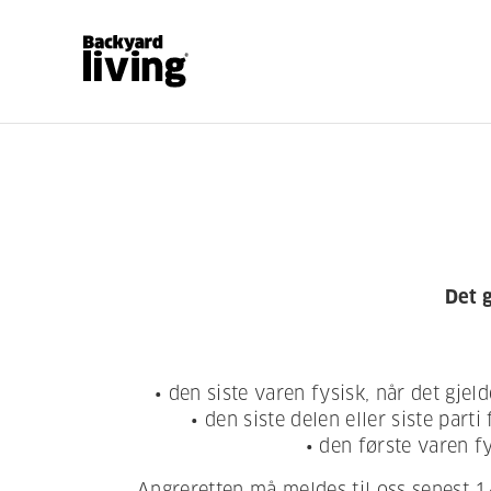
Det g
• den siste varen fysisk, når det gjel
• den siste delen eller siste part
• den første varen f
Angreretten må meldes til oss senest 14