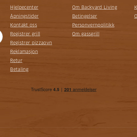
Hjelpecenter
Om Backyard Living
K
Åpningstider
Betingelser
O
Kontakt oss
Personvernpolitikk
Registrer grill
Om gassgrill
Registrer pizzaovn
Reklamasjon
Retur
Betaling