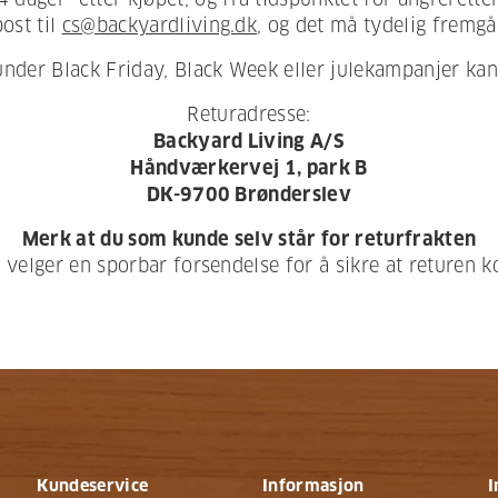
ost til
cs@backyardliving.dk
, og det må tydelig fremgå
under Black Friday, Black Week eller julekampanjer kan 
Returadresse:
Backyard Living A/S
Håndværkervej 1, park B
DK-9700 Brønderslev
Merk at du som kunde selv står for returfrakten
u velger en sporbar forsendelse for å sikre at returen 
Kundeservice
Informasjon
I