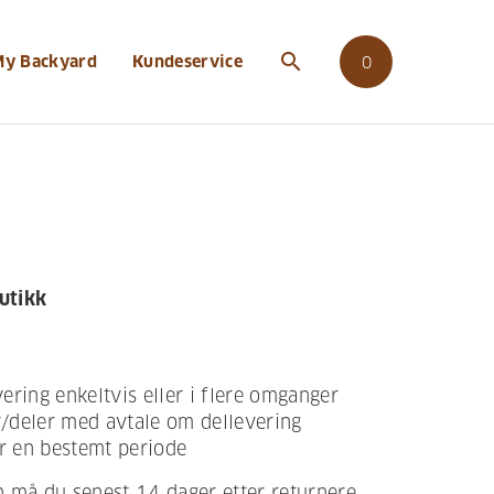
search
My Backyard
Kundeservice
0
butikk
vering enkeltvis eller i flere omganger
ier/deler med avtale om dellevering
er en bestemt periode
en må du senest 14 dager etter returnere