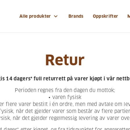
expand_more
Alle produkter
Brands
Oppskrifter
Retur
is 14 dagers* full returrett på varer kjøpt i vår nett
Perioden regnes fra den dagen du mottok;
• varen fysisk
der flere varer bestilt i én ordre, men med avtale om le
i fysisk, når det gjelder varer som består av flere part
ysisk, når det gjelder regelmessig levering av varer ov
 dager* etter kjøpet, og fra tidspunktet for angrerett