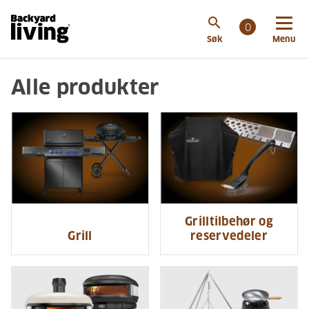
search
0
Søk
Menu
Alle produkter
Grilltilbehør og
Grill
reservedeler