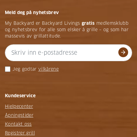
Meld deg på nyhetsbrev
My Backyard er Backyard Livings
gratis
medlemsklubb
og nyhetsbrev for alle som elsker å grille – og som har
massevis av grillattitude.
arrow_forward
Jeg godtar
vilkårene
Kundeservice
Hjelpecenter
Åpningstider
Kontakt oss
Registrer grill