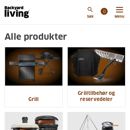
search
0
Søk
Menu
Alle produkter
Grilltilbehør og
Grill
reservedeler