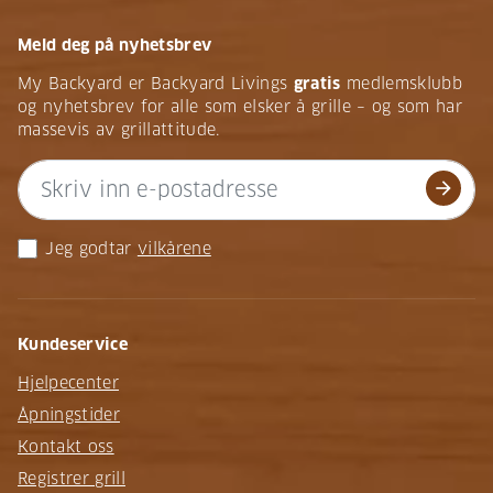
Meld deg på nyhetsbrev
My Backyard er Backyard Livings
gratis
medlemsklubb
og nyhetsbrev for alle som elsker å grille – og som har
massevis av grillattitude.
arrow_forward
Jeg godtar
vilkårene
Kundeservice
Hjelpecenter
Åpningstider
Kontakt oss
Registrer grill