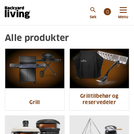
search
0
Søk
Menu
Alle produkter
Grilltilbehør og
Grill
reservedeler