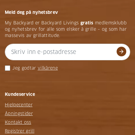
Meld deg på nyhetsbrev
My Backyard er Backyard Livings
gratis
medlemsklubb
og nyhetsbrev for alle som elsker å grille – og som har
massevis av grillattitude.
arrow_forward
Jeg godtar
vilkårene
Kundeservice
Hjelpecenter
Åpningstider
Kontakt oss
Registrer grill