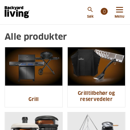
search
0
Søk
Menu
Alle produkter
Grilltilbehør og
Grill
reservedeler