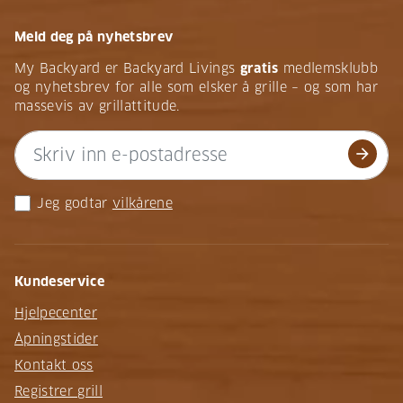
Meld deg på nyhetsbrev
My Backyard er Backyard Livings
gratis
medlemsklubb
og nyhetsbrev for alle som elsker å grille – og som har
massevis av grillattitude.
arrow_forward
Jeg godtar
vilkårene
Kundeservice
Hjelpecenter
Åpningstider
Kontakt oss
Registrer grill