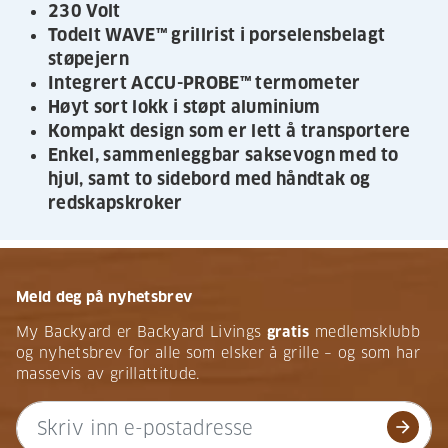
230 Volt
Todelt WAVE™ grillrist i porselensbelagt
støpejern
Integrert ACCU-PROBE™ termometer
Høyt sort lokk i støpt aluminium
Kompakt design som er lett å transportere
Enkel, sammenleggbar saksevogn med to
hjul, samt to sidebord med håndtak og
redskapskroker
Meld deg på nyhetsbrev
My Backyard er Backyard Livings
gratis
medlemsklubb
og nyhetsbrev for alle som elsker å grille – og som har
massevis av grillattitude.
arrow_forward