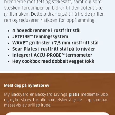
brennerne mot fett og stekesaft, samtidig som
væsken fordamper og bidrar til den autentiske
grillsmaken. Dette bidrar også til å holde grillen
ren og reduserer risikoen for oppflamming.
4 hovedbrennere i rustfritt stål
JETFIRE™ tenningssystem
WAVE™ grillrister i 7,5 mm rustfritt stål
Sear Plates i rustfritt stål på to nivåer
Integrert ACCU-PROBE™ termometer
Høy cookbox med dobbeltvegget lokk
Meld deg på nyhetsbrev
My Backyard er Backyard Livings
gratis
medlemsklubb
og nyhetsbrev for alle som elsker å grille – og som har
massevis av grillattitude.