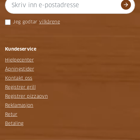
arrow_forward
Jeg godtar
vilkårene
Kundeservice
Hjelpecenter
Åpningstider
Kontakt oss
Registrer grill
Registrer pizzaovn
Reklamasjon
Retur
Betaling