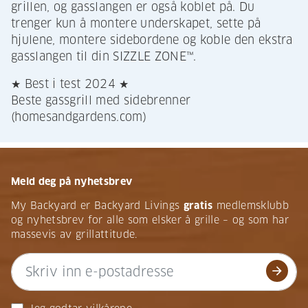
grillen, og gasslangen er også koblet på. Du
trenger kun å montere underskapet, sette på
hjulene, montere sidebordene og koble den ekstra
gasslangen til din SIZZLE ZONE™.
★ Best i test 2024 ★
Beste gassgrill med sidebrenner
(homesandgardens.com)
Meld deg på nyhetsbrev
My Backyard er Backyard Livings
gratis
medlemsklubb
og nyhetsbrev for alle som elsker å grille – og som har
massevis av grillattitude.
arrow_forward