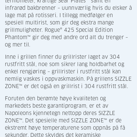
termometer, kraftige Sear Plates™ samt en
infrarød bakbrenner – uunnværlig hvis du elsker å
lage mat på rotisseri. I tillegg medfølger en
spesiell multirist, som gir deg ekstra mange
grillmuligheter. Rogue® 425 Special Edition
Phantom™ gir deg med andre ord alt du trenger –
og mer til.
Inne i grillen finner du grillrister laget av 304
rustfritt stål, noe som sikrer lang holdbarhet og
enkel rengjøring – grillrister i rustfritt stål kan
nemlig vaskes i oppvaskmaskin. På grillens SIZZLE
ZONE™ er det også en grillrist i 304 rustfritt stål.
Foruten den berømte høye kvaliteten og
markedets beste garantiprogram, er et av
Napoleons kjennetegn nettopp deres SIZZLE
ZONE™. Det spesielle med SIZZLE ZONE™ er de
ekstremt høye temperaturene som oppnås på få
sekunder. Dette skyldes det keramiske