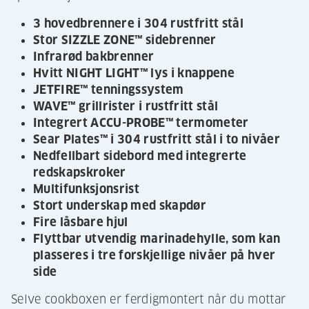
3 hovedbrennere i 304 rustfritt stål
Stor SIZZLE ZONE™ sidebrenner
Infrarød bakbrenner
Hvitt NIGHT LIGHT™ lys i knappene
JETFIRE™ tenningssystem
WAVE™ grillrister i rustfritt stål
Integrert ACCU-PROBE™ termometer
Sear Plates™ i 304 rustfritt stål i to nivåer
Nedfellbart sidebord med integrerte
redskapskroker
Multifunksjonsrist
Stort underskap med skapdør
Fire låsbare hjul
Flyttbar utvendig marinadehylle, som kan
plasseres i tre forskjellige nivåer på hver
side
Selve cookboxen er ferdigmontert når du mottar