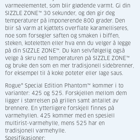
varmeelementet, som blir glødende varmt. Gi din
SIZZLE ZONE™ 30 sekunder, og den gir deg
temperaturer på imponerende 800 grader. Den
blir så varm at kjøttets overflate karamelliseres,
noe som forsegler saften og smaken i biffen,
steken, koteletten eller hva enn du velger å legge
på din SIZZLE ZONE™. Du kan selvfølgelig også
velge å skru ned temperaturen på SIZZLE ZONE™
og bruke den som en mer tradisjonell sidebrenner,
for eksempel til å koke poteter eller lage saus.
Rogue® Special Edition Phantom™ kommer i to
varianter: 425 og 525. Forskjellen mellom dem
ligger i størrelsen på grillen samt antallet av
brennere. En ytterligere forskjell finnes på
varmehyllen. 425 kommer med en spesiell
multirist-varmehylle, mens 525 har en
tradisjonell varmehylle.
Spesifikasjoner: