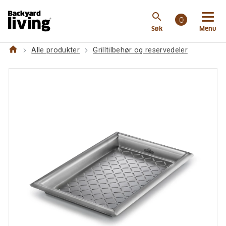
https://backyardliving.no/websiteno/p/grilltilbehoer-
search
og-reservedeler/grilltilbehoer/napoleon-grillbrett
0
Søk
Menu
home
Alle produkter
Grilltilbehør og reservedeler