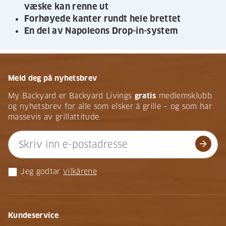
væske kan renne ut
Forhøyede kanter rundt hele brettet
En del av Napoleons Drop-in-system
Meld deg på nyhetsbrev
My Backyard er Backyard Livings
gratis
medlemsklubb
og nyhetsbrev for alle som elsker å grille – og som har
massevis av grillattitude.
arrow_forward
Jeg godtar
vilkårene
Kundeservice