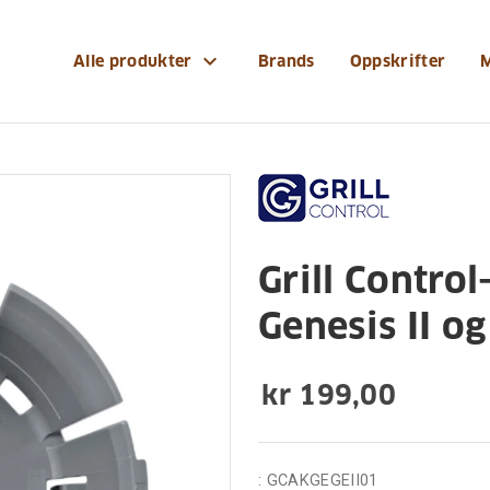
-reservedeler/grilltilbehoer/grill-control-adaptersett-t
expand_more
Alle produkter
Brands
Oppskrifter
Grilltilbehør
Grill Control
Genesis II og 
kr 199,00
:
GCAKGEGEII01