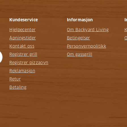
Kundeservice
Informasjon
I
Hjelpecenter
Om Backyard Living
K
Åpningstider
Betingelser
O
Kontakt oss
Personvernpolitikk
Registrer grill
Om gassgrill
Registrer pizzaovn
Reklamasjon
Retur
Betaling