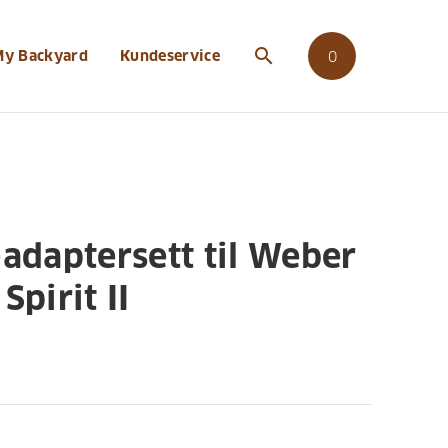
il-weber-genesis-ii-og-spirit-ii
search
My Backyard
Kundeservice
0
-adaptersett til Weber
Spirit II