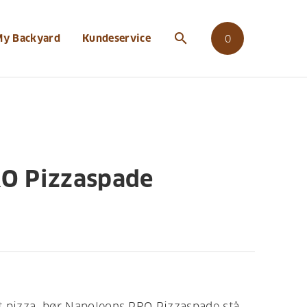
ro-pizzaspade
search
My Backyard
Kundeservice
0
O Pizzaspade