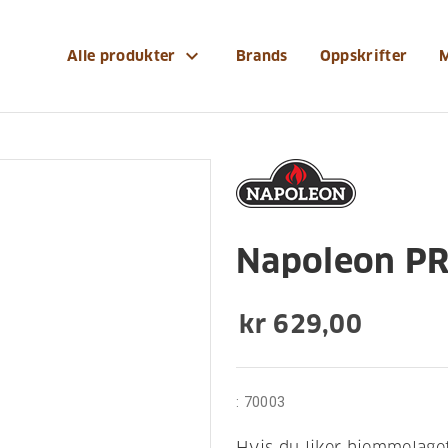
og-reservedeler/grilltilbehoer/grillredskap/napoleon-p
expand_more
Alle produkter
Brands
Oppskrifter
Grilltilbehør
Grillredskap
Napoleon PR
kr 629,00
:
70003