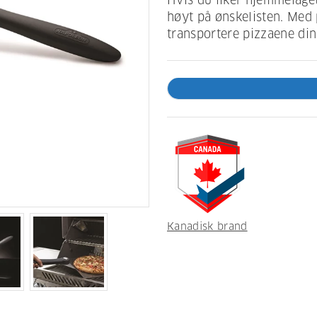
Hvis du liker hjemmelage
høyt på ønskelisten. Med 
transportere pizzaene dine
Kanadisk brand