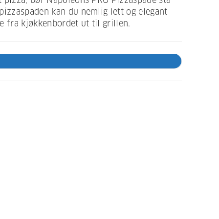
t pizza, bør Napoleons PRO Pizzaspade stå
pizzaspaden kan du nemlig lett og elegant
 fra kjøkkenbordet ut til grillen.