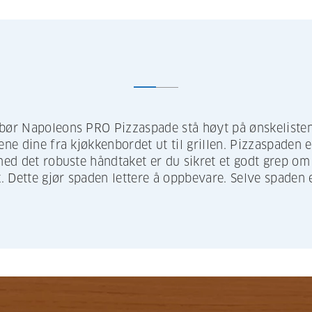
 bør Napoleons PRO Pizzaspade stå høyt på ønskeliste
ene dine fra kjøkkenbordet ut til grillen. Pizzaspaden er
 med det robuste håndtaket er du sikret et godt grep o
Dette gjør spaden lettere å oppbevare. Selve spaden er l