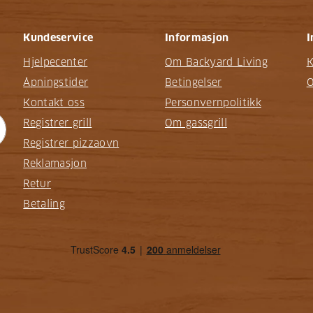
Kundeservice
Informasjon
I
Hjelpecenter
Om Backyard Living
K
Åpningstider
Betingelser
O
Kontakt oss
Personvernpolitikk
Registrer grill
Om gassgrill
Registrer pizzaovn
Reklamasjon
Retur
Betaling