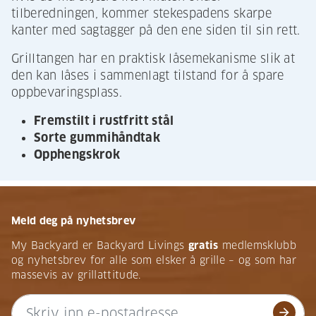
tilberedningen, kommer stekespadens skarpe
kanter med sagtagger på den ene siden til sin rett.
Grilltangen har en praktisk låsemekanisme slik at
den kan låses i sammenlagt tilstand for å spare
oppbevaringsplass.
Fremstilt i rustfritt stål
Sorte gummihåndtak
Opphengskrok
Meld deg på nyhetsbrev
My Backyard er Backyard Livings
gratis
medlemsklubb
og nyhetsbrev for alle som elsker å grille – og som har
massevis av grillattitude.
arrow_forward