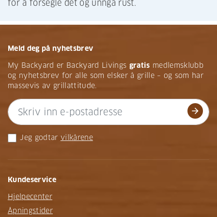
for å forsegle det og unngå rust.
Meld deg på nyhetsbrev
My Backyard er Backyard Livings
gratis
medlemsklubb
og nyhetsbrev for alle som elsker å grille – og som har
massevis av grillattitude.
arrow_forward
Jeg godtar
vilkårene
Kundeservice
Hjelpecenter
Åpningstider