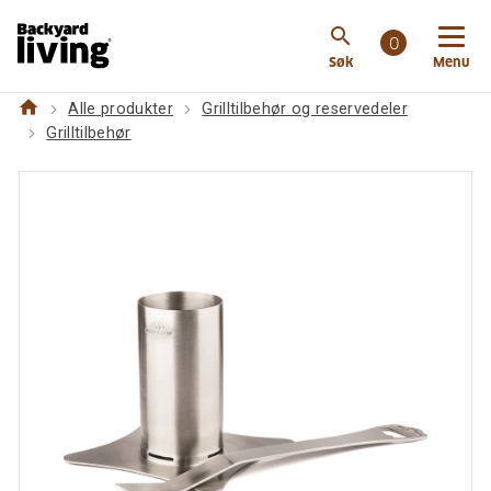
https://backyardliving.no/websiteno/p/grilltilbehoer-
search
og-reservedeler/grilltilbehoer/napoleon-kyllingstativ
0
Søk
Menu
home
Alle produkter
Grilltilbehør og reservedeler
Grilltilbehør