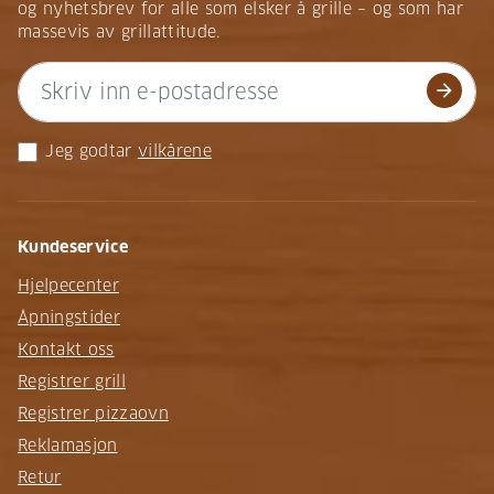
og nyhetsbrev for alle som elsker å grille – og som har
massevis av grillattitude.
arrow_forward
Jeg godtar
vilkårene
Kundeservice
Hjelpecenter
Åpningstider
Kontakt oss
Registrer grill
Registrer pizzaovn
Reklamasjon
Retur