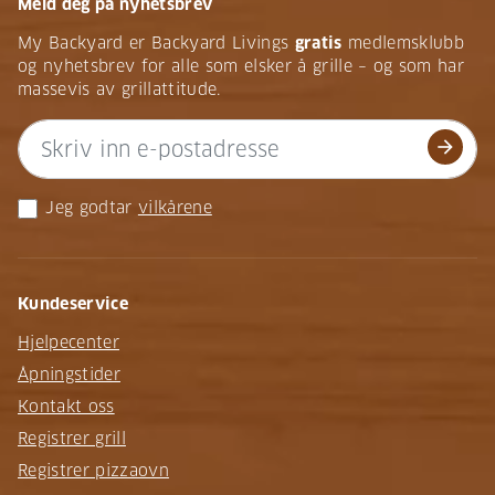
Meld deg på nyhetsbrev
My Backyard er Backyard Livings
gratis
medlemsklubb
og nyhetsbrev for alle som elsker å grille – og som har
massevis av grillattitude.
arrow_forward
Jeg godtar
vilkårene
Kundeservice
Hjelpecenter
Åpningstider
Kontakt oss
Registrer grill
Registrer pizzaovn