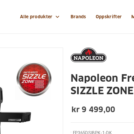
eon-freestyletm-365-pro-med-sizzle-zonetm-svart
expand_more
Alle produkter
Brands
Oppskrifter
Napoleon Fr
SIZZLE ZONE™
kr 9 499,00
:
FP365DSIBPK-1-DK