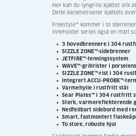
Her kan du lyngrille kjøttet slik 
Dette karamelliserer kjøttets over
Freestyle™ kommer i to størrelser
inneholder serien også en matt so
3 hovedbrennere i 304 rustfr
SIZZLE ZONE™-sidebrenner
JETFIRE™-tenningssystem
WAVE™-grillrister i porselen
SIZZLE ZONE™-rist i 304 rustf
Integrert ACCU-PROBE™-te
Varmehylle i rustfritt stål
Sear Plates™ i 304 rustfritt s
Sterk, varmereflekterende gr
Nedfellbart sidebord med r
Smart, fastmontert flaskeåp
To store, robuste hjul