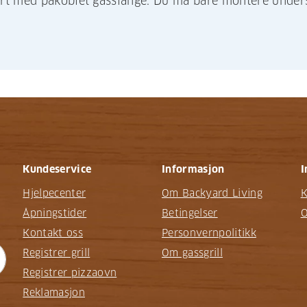
t med påkoblet gasslange. Du må bare montere undersk
Kundeservice
Informasjon
I
Hjelpecenter
Om Backyard Living
K
Åpningstider
Betingelser
O
Kontakt oss
Personvernpolitikk
Registrer grill
Om gassgrill
Registrer pizzaovn
Reklamasjon