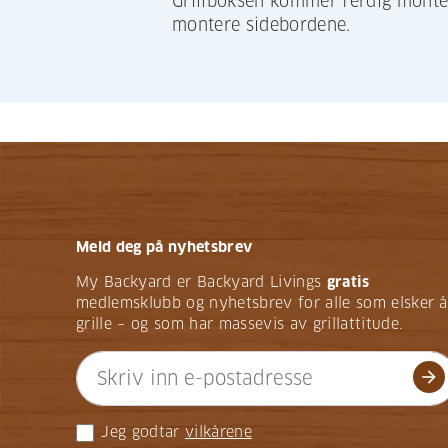
Grillboksen kommer ferdig monter
montere sidebordene.
Meld deg på nyhetsbrev
My Backyard er Backyard Livings
gratis
medlemsklubb og nyhetsbrev for alle som elsker å
grille – og som har massevis av grillattitude.
arrow_forward
Jeg godtar
vilkårene