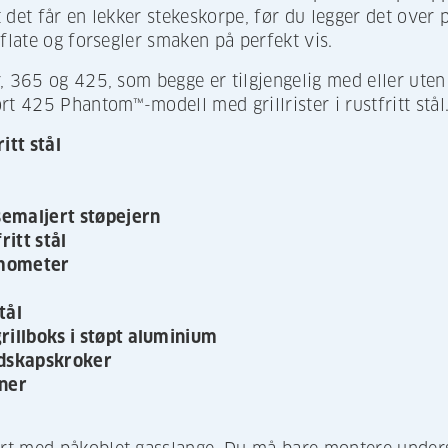
at det får en lekker stekeskorpe, før du legger det over 
flate og forsegler smaken på perfekt vis.
, 365 og 425, som begge er tilgjengelig med eller uten
rt 425 Phantom™-modell med grillrister i rustfritt stål
itt stål
semaljert støpejern
ritt stål
rmometer
tål
illboks i støpt aluminium
edskapskroker
ner