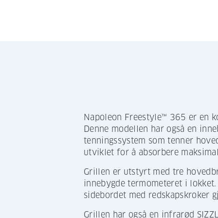
Napoleon Freestyle™ 365 er en ko
Denne modellen har også en inneb
tenningssystem som tenner hovedb
utviklet for å absorbere maksimalt
Grillen er utstyrt med tre hovedb
innebygde termometeret i lokket. M
sidebordet med redskapskroker gjø
Grillen har også en infrarød SIZ