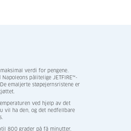
 maksimal verdi for pengene.
 Napoleons pålitelige JETFIRE™-
e emaljerte støpejernsristene er
jøttet.
 temperaturen ved hjelp av det
du vil ha den, og det nedfellbare
s.
il 800 grader på få minutter.