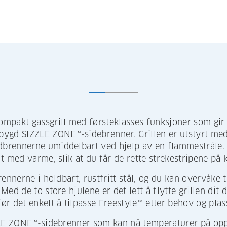
mpakt gassgrill med førsteklasses funksjoner som gir
ygd SIZZLE ZONE™-sidebrenner. Grillen er utstyrt med
rennerne umiddelbart ved hjelp av en flammestråle. D
 med varme, slik at du får de rette strekestripene på k
rennerne i holdbart, rustfritt stål, og du kan overvåke
ed de to store hjulene er det lett å flytte grillen dit 
r det enkelt å tilpasse Freestyle™ etter behov og plas
ZLE ZONE™-sidebrenner som kan nå temperaturer på oppt