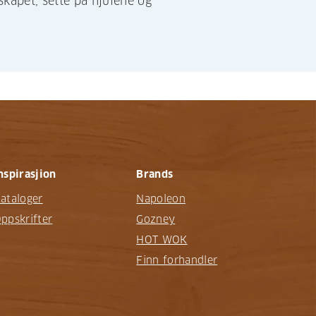
apet, sette på hjulene og
nspirasjion
Brands
ataloger
Napoleon
ppskrifter
Gozney
HOT WOK
Finn forhandler