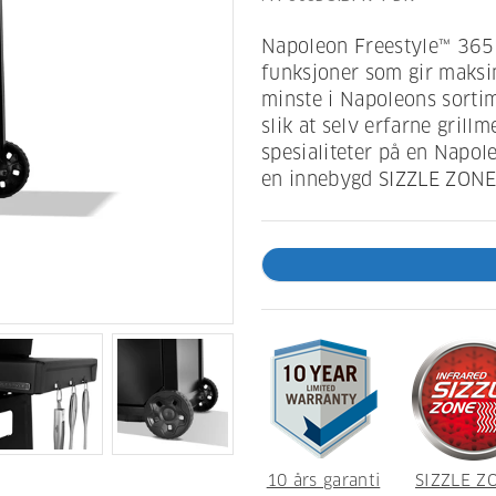
Napoleon Freestyle™ 365 
funksjoner som gir maksim
minste i Napoleons sorti
slik at selv erfarne grill
spesialiteter på en Napo
en innebygd SIZZLE ZONE
10 års garanti
SIZZLE Z