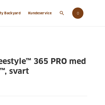
search
My Backyard
Kundeservice
0
eestyle™ 365 PRO med
, svart