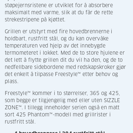
støpejernsristene er utviklet for å absorbere
maksimalt med varme, slik at du får de rette
strekestripene på kjøttet.
Grillen er utstyrt med fire hovedbrennerne i
holdbart, rustfritt stål, og du kan overvåke
temperaturen ved hjelp av det innebygde
termometeret i lokket. Med de to store hjulene er
det lett å flytte grillen dit du vil ha den, og de to
nedfellbare sidebordene med redskapskroker gjør
det enkelt å tilpasse Freestyle™ etter behov og
plass.
Freestyle™ kommer i to størrelser, 365 og 425,
som begge er tilgjengelig med eller uten SIZZLE
ZONE™. I tillegg inneholder serien også en matt
sort 425 Phantom™-modell med grillrister i
rustfritt stål.