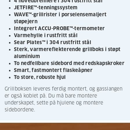
4 hovedbrennere i 304 rustfritt stål
JETFIRE™-tenningssystem
WAVE™-grillrister i porselensemaljert
støpejern
Integrert ACCU-PROBE™-termometer
Varmehylle i rustfritt stål
Sear Plates™ i 304 rustfritt stål
Sterk, varmereflekterende grillboks i støpt
aluminium
To nedfellbare sidebord med redskapskroker
Smart, fastmontert flaskeåpner
To store, robuste hjul
Grillboksen leveres ferdig montert, og gasslangen
er også koblet på. Du må bare montere
underskapet, sette på hjulene og montere
sidebordene.