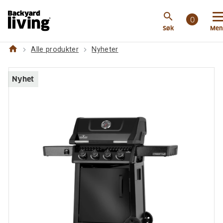
https://backyardliving.no/websiteno/p/nyheter/napol
search
freestyletm-425-svart
0
Søk
Men
home
Alle produkter
Nyheter
Nyhet