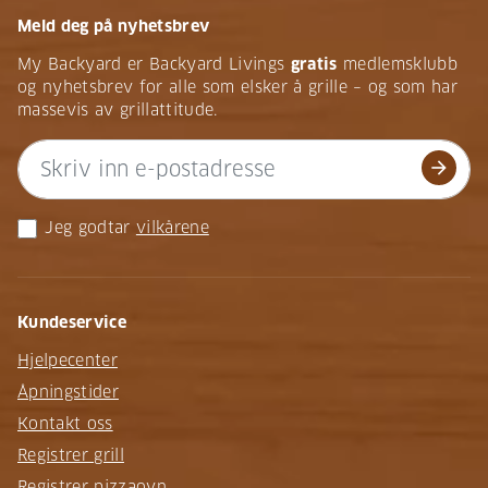
Meld deg på nyhetsbrev
My Backyard er Backyard Livings
gratis
medlemsklubb
og nyhetsbrev for alle som elsker å grille – og som har
massevis av grillattitude.
arrow_forward
Jeg godtar
vilkårene
Kundeservice
Hjelpecenter
Åpningstider
Kontakt oss
Registrer grill
Registrer pizzaovn