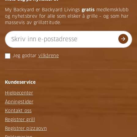
My Backyard er Backyard Livings
gratis
medlemsklubb
og nyhetsbrev for alle som elsker å grille – og som har
massevis av grillattitude.
arrow_forward
Jeg godtar
vilkårene
Kundeservice
Hjelpecenter
Åpningstider
Kontakt oss
Registrer grill
Registrer pizzaovn