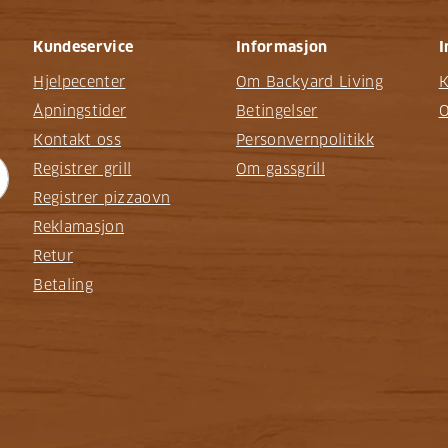
Kundeservice
Informasjon
I
Hjelpecenter
Om Backyard Living
K
Åpningstider
Betingelser
O
Kontakt oss
Personvernpolitikk
Registrer grill
Om gassgrill
Registrer pizzaovn
Reklamasjon
Retur
Betaling