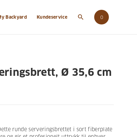
search
My Backyard
Kundeservice
0
ringsbrett, Ø 35,6 cm
ette runde serveringsbrettet i sort fiberplate
jøre og gir et profesjonelt uttrykk til enhver