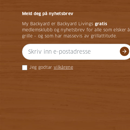
Meld deg på nyhetsbrev
My Backyard er Backyard Livings
gratis
medlemsklubb og nyhetsbrev for alle som elsker å
grille – og som har massevis av grillattitude.
arrow_forward
Jeg godtar
vilkårene