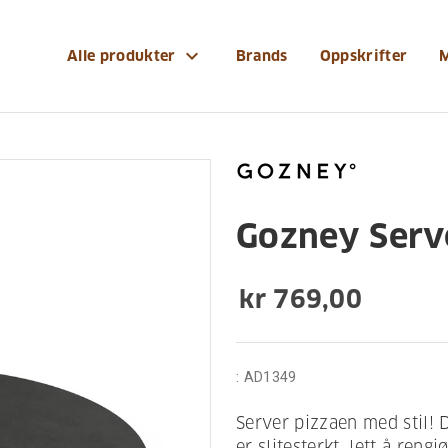
dskaper/gozney-serveringsbrett-oe-356-cm
expand_more
Alle produkter
Brands
Oppskrifter
Gozney Serve
kr 769,00
:
AD1349
Server pizzaen med stil! D
er slitesterkt, lett å reng