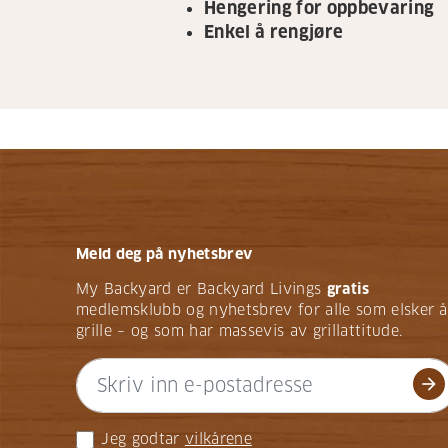
Hengering for oppbevaring
Enkel å rengjøre
Meld deg på nyhetsbrev
My Backyard er Backyard Livings
gratis
medlemsklubb og nyhetsbrev for alle som elsker å
grille – og som har massevis av grillattitude.
arrow_forward
Jeg godtar
vilkårene