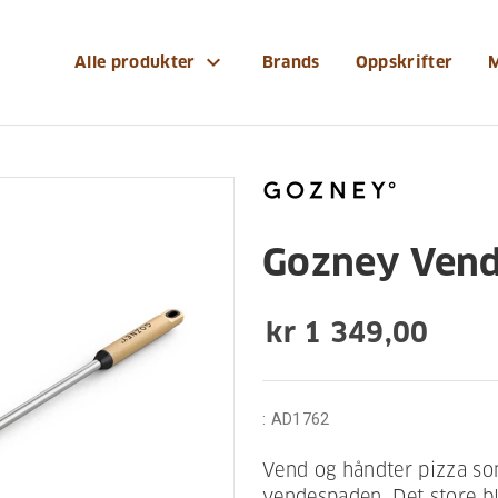
edskaper/gozney-vendespade-med-treskaft
expand_more
Alle produkter
Brands
Oppskrifter
Gozney Vend
kr 1 349,00
:
AD1762
Vend og håndter pizza so
vendespaden. Det store b