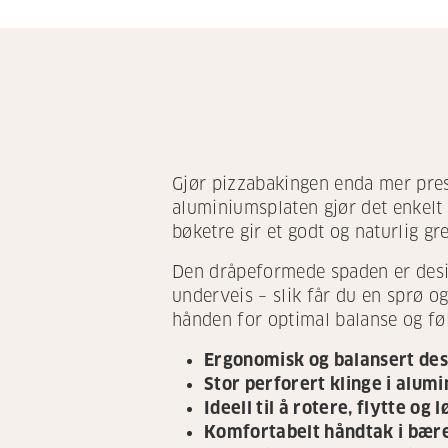
Gjør pizzabakingen enda mer pres
aluminiumsplaten gjør det enkelt 
bøketre gir et godt og naturlig gr
Den dråpeformede spaden er desig
underveis – slik får du en sprø 
hånden for optimal balanse og føl
Ergonomisk og balansert des
Stor perforert klinge i alum
Ideell til å rotere, flytte og 
Komfortabelt håndtak i bære