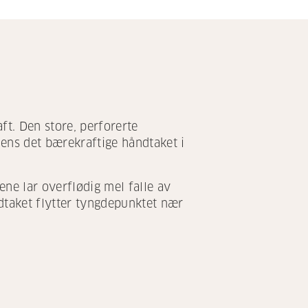
t. Den store, perforerte
mens det bærekraftige håndtaket i
ne lar overflødig mel falle av
dtaket flytter tyngdepunktet nær