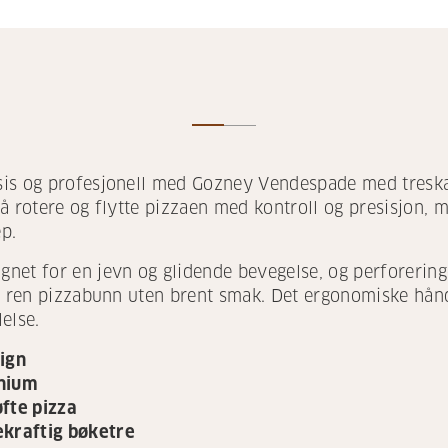
is og profesjonell med Gozney Vendespade med treskaf
å rotere og flytte pizzaen med kontroll og presisjon, 
ep.
net for en jevn og glidende bevegelse, og perforeringe
og ren pizzabunn uten brent smak. Det ergonomiske hån
else.
ign
inium
løfte pizza
kraftig bøketre