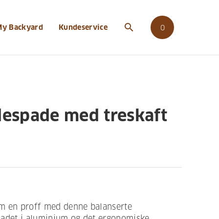
search
My Backyard
Kundeservice
0
espade med treskaft
m en proff med denne balanserte
ladet i aluminium og det ergonomiske