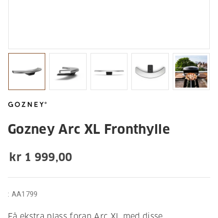
Gozney Arc XL Fronthylle
kr 1 999,00
:
AA1799
Få ekstra plass foran Arc XL med disse