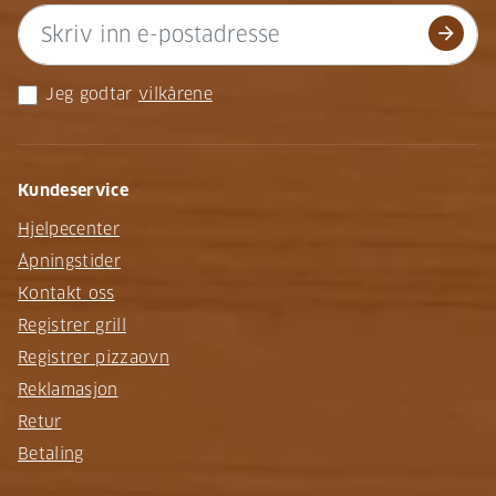
arrow_forward
Jeg godtar
vilkårene
Kundeservice
Hjelpecenter
Åpningstider
Kontakt oss
Registrer grill
Registrer pizzaovn
Reklamasjon
Retur
Betaling