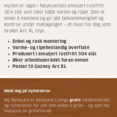
Hyllen er laget i høykvalitets emaljert rustfritt
304 stål som tåler både varme og riper. Den er
enkel å montere og gir økt bekvemmelighet og
kontroll under matlagingen – et must for deg som
bruker Arc XL mye.
Enkel og rask montering
Varme- og ripebestandig overflate
Produsert i emaljert rustfritt 304 stål
Øker arbeidsområdet foran ovnen
Passer til Gozney Arc XL
Meld deg på nyhetsbrev
My Backyard er Backyard Livings
gratis
medlemsklubb
og nyhetsbrev for alle som elsker å grille – og som har
massevis av grillattitude.