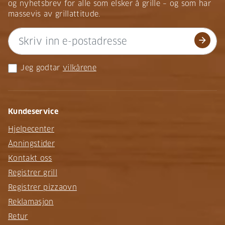
og nyhetsbrev for alle som elsker å grille – og som har
massevis av grillattitude.
arrow_forward
Jeg godtar
vilkårene
Kundeservice
Hjelpecenter
Åpningstider
Kontakt oss
Registrer grill
Registrer pizzaovn
Reklamasjon
Retur