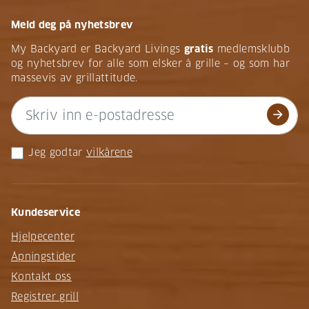
Meld deg på nyhetsbrev
My Backyard er Backyard Livings
gratis
medlemsklubb
og nyhetsbrev for alle som elsker å grille – og som har
massevis av grillattitude.
arrow_forward
Jeg godtar
vilkårene
Kundeservice
Hjelpecenter
Åpningstider
Kontakt oss
Registrer grill